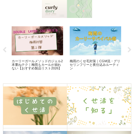
低
梅雨のくせ毛対策｜CGM流・グリ
ポ
カーリーガールメソッドのジェル2
の
セリンフリーと夜仕込みルーティ
毛
本重ねテク｜梅雨もカールが崩れ
】」
ン
【C
ない【おすすめ製品リスト2026】
と