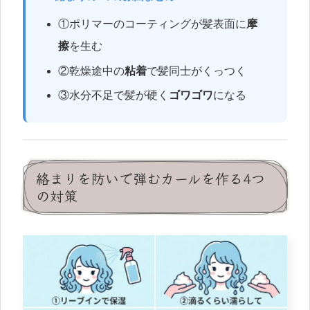
①ポリマーのコーティングが髪表面に
摩
擦
を生む
②乾燥途中の
粘着
で髪同士がくっつく
③水分不足で髪が硬く
ゴワゴワ
になる
絡まりを防いで弾むカールを作る4つ
の対策