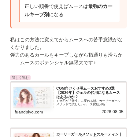
正しい順番で使えばムースは
最強のカー
ルキープ剤
になる
私はこの方法に変えてからムースへの苦手意識がな
くなりました。
弾力のあるカールをキープしながら指通りも滑らか
——ムースのポテンシャル無限大です♪
CGM向けくせ毛ムースおすすめ3選
【2026年】ジェルの代用になるムース
はあるのか？
くせ毛が「個性」に変わる朝。カーリーガール
メソッドで試したいムース比較分析
2026.08.05
fuandpiyo.com
カーリーガールメソッドのルーティン｜