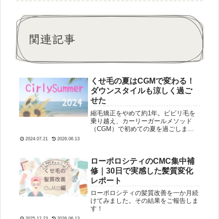
関連記事
くせ毛の夏はCGMで変わる！
ダウンスタイルも涼しく過ご
せた
縮毛矯正をやめて約1年。ビビリ毛を
乗り越え、カーリーガールメソッド
（CGM）で初めての夏を過ごしまし
た。「夏のくせ毛って大変そう…」と
2024.07.21
2026.06.13
思っていたのに、実際はむしろ快
適！ 今回は、くせ毛の夏スタイリン
グで気づいたことをシェアします。皆
ローポロシティのCMC集中補
さまのカ...
修｜30日で実感した髪質変化
レポート
ローポロシティの髪質改善を一か月続
けてみました。その結果をご報告しま
す！
2025.12.23
2026.06.13