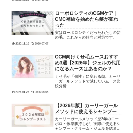
ローポロシティのCGMケア｜
CMC補給を始めたら髪が変わ
った
実はローポロシティだったわたしの髪
の毛。これからの傾向と対策です。
2025.11.16
2026.07.07
CGM向けくせ毛ムースおすす
め3選【2026年】ジェルの代用
になるムースはあるのか？
くせ毛が「個性」に変わる朝。カーリ
ーガールメソッドで試したいムース比
較分析
2026.01.26
2026.08.05
【2026年版】カーリーガール
メソッドに使えるシャンプー
カーリーガールメソッド歴3年のロー
ポロ・敏感肌持ちが、実際に使えるシ
ャンプー・クリーム・ジェルを総まと