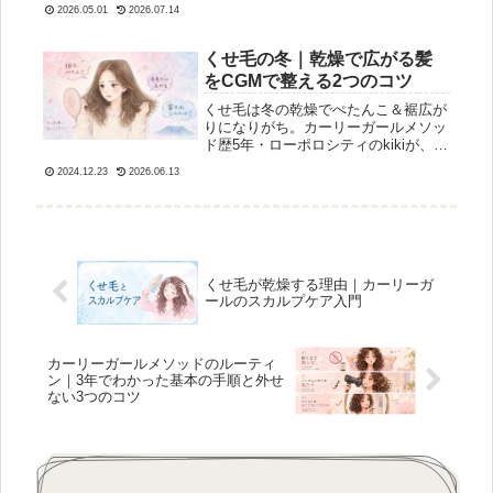
め。ポロシティ別の早見表、ドラッグ
2026.05.01
2026.07.14
ストアで買える市販品、カーリーミー
代用に使える日本のアイテムまで、
CGMケアに必要なものをこの1記事
くせ毛の冬｜乾燥で広がる髪
で。
をCGMで整える2つのコツ
くせ毛は冬の乾燥でぺたんこ＆裾広が
りになりがち。カーリーガールメソッ
ド歴5年・ローポロシティのkikiが、冬
のCGMで変えた2つのコツ（スタイリ
2024.12.23
2026.06.13
ング剤を減らす・ジェルを手のひらで
希釈）を実体験で解説します。
くせ毛が乾燥する理由｜カーリーガ
ールのスカルプケア入門
カーリーガールメソッドのルーティ
ン｜3年でわかった基本の手順と外せ
ない3つのコツ