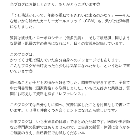
当ブログにお越しくださり、ありがとうございます😊
「くせ毛活かしって、年齢を重ねてもきれいに出るのかな？」——そん
な迷いから始めたカーリーガールメソッド（CGM）も、気づけば3年目
になりました。
髪質は波状毛・ローポロシティ（低多孔質）、そして敏感肌。同じよう
な髪質・肌質の方の参考になればと、日々の実践を記録しています。
このブログは、
かつてくせ毛で悩んでいた自分自身へのメッセージでもあります。
こんなブログが当時あったら少しは気楽になれたかも、という思いで書
いています😊
調べることが子どもの頃から好きでした。図書館が好きすぎて、子育て
中に司書資格（国家資格）を取得しました。いちばん好きな業務は、質
問にお応えして資料を探す「レファレンス」。
このブログでは自分なりに調べ、実際に試したことを忖度なしで書いて
います。くせ毛と仲良くつき合うヒントになれたら嬉しいです♪
※本ブログは「いち実践者の目線」でまとめた記録です。医師や美容師
など専門家の見解ではありませんので、ご自身の髪質・体質に合うかを
ご確認のうえ、自己責任でお試しください🙏