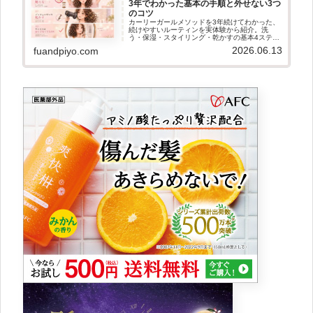
3年でわかった基本の手順と外せない3つ
のコツ
カーリーガールメソッドを3年続けてわかった、
続けやすいルーティンを実体験から紹介。洗
う・保湿・スタイリング・乾かすの基本4ステッ
プに加え、ジェル後は表面が乾くまで触らない/
2026.06.13
fuandpiyo.com
ディフューザーは必須/キャストはほぐさなくて
OKという外せない3つのコツ、よくある質問も
まとめました。