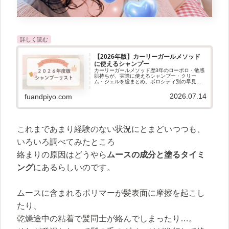
【2026年版】カーリーガールメソッド
に使えるシャンプー
カーリーガールメソッド歴3年のローポロ・敏感
肌持ちが、実際に使えるシャンプー・クリー
ム・ジェルを総まとめ。ポロシティ別の早見
表、ドラッグストアで買える市販品、カーリー
ミー代用に使える日本のアイテムまで、CGMケ
2026.07.14
fuandpiyo.com
アに必要なものをこの1記事で。
これまであまり経験のない状況にとまどいつつも、
いろいろ調べてみたところ
絡まりの原因はどうやら
ムースの成分と塗るタイミ
ング
にあるらしいのです。
ムースに含まれるポリマーが髪表面に摩擦を起こし
たり、
乾燥途中の粘着で髪同士が絡んでしまったり…。