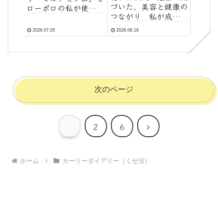
づいた、美容と健康の
ローポロの私が使った
つながり 私が成分に
らどうなったか｜浸透
こだわる本当の理由に
しにくい髪もやり方次
2026.07.05
2026.06.18
ついて
第で潤う？
次のページ
次
1
2
6
へ
ホーム
カーリーダイアリー（くせ活）