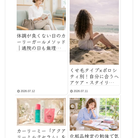
体調が良くない日のカ
ーリーガールメソッド
｜通院の日も無理しな
いケアの考え方
くせ毛タイプ×ポロシ
ティ別！自分に合うヘ
アケア・スタイリング
剤の選び方マトリック
2026.07.12
2026.07.11
ス
カーリーミー「アクア
化粧品検定の勉強で気
リーミルクセラム」を